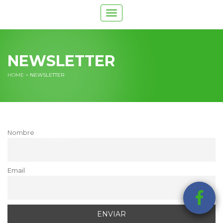
Toggle
navigation
NEWSLETTER
HOME
>
NEWSLETTER
Nombre
Email